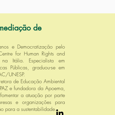
mediação de
anos e Democratização pelo
y Centre for Human Rights and
 na Itália. Especialista em
ticas Públicas, graduou-se em
FAAC/UNESP.
retora de Educação Ambiental
APAZ e fundadora da Apoema,
fomentar a atuação por parte
presas e organizações para
ão para a sustentabilidade.