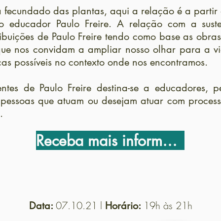
 fecundado das plantas, aqui a relação é a partir
 educador Paulo Freire. A relação com a suste
ribuições de Paulo Freire tendo como base as obr
ue nos convidam a ampliar nosso olhar para a vid
s possíveis no contexto onde nos encontramos.
ntes de Paulo Freire destina-se a educadores, pe
s pessoas que atuam ou desejam atuar com proces
.
Receba mais informações
– Educação Ambiental na perspectiva de 
Cidadania ativa no século XXI
07.10.21 l
19h às 21h
Data:
Horário: