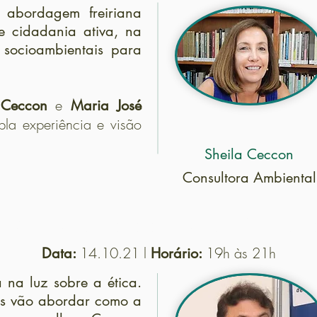
 abordagem freiriana
 cidadania ativa, na
 socioambientais para
e
 Ceccon
Maria José
la experiência e visão
Sheila Ceccon
Consultora Ambiental
 02 – Paulo Freire e Ética no início do s
14.10.21 l
19h às 21h
Data:
Horário:
 na luz sobre a ética.
res vão abordar como a