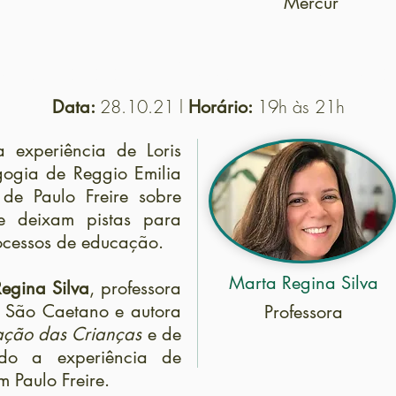
Mercur
aulo Freire e Loris Malaguzzi: infância e 
28.10.21 l
19h às 21h
Data:
Horário:
a experiência de Loris
ogia de Reggio Emilia
de Paulo Freire sobre
de deixam pistas para
rocessos de educação.
Marta Regina Silva
egina Silva
, professora
e São Caetano e autora
Professora
cação das Crianças
e de
o a experiência de
 Paulo Freire.