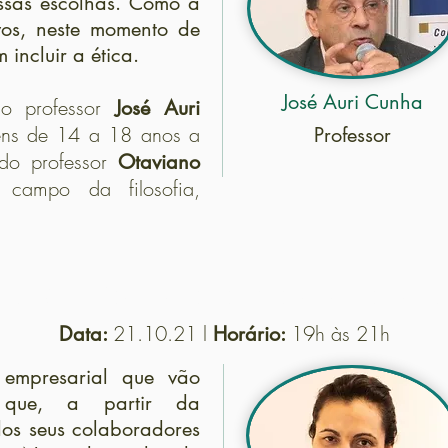
ssas escolhas. Como a
vos, neste momento de
incluir a ética.
José Auri Cunha
do professor
José Auri
vens de 14 a 18 anos a
Professor
 do professor
Otaviano
campo da filosofia,
tro 03 – Realidades empresariais e Paulo 
21.10.21 l
19h às 21h
Data:
Horário:
 empresarial que vão
as que, a partir da
os seus colaboradores